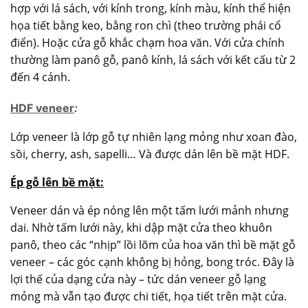
hợp với lá sách, với kính trong, kính màu, kính thể hiện
họa tiết bằng keo, bằng ron chì (theo trường phái cổ
điển). Hoặc cửa gỗ khắc chạm hoa văn. Với cửa chính
thường làm panô gỗ, panô kính, lá sách với kết cấu từ 2
đến 4 cánh.
HDF veneer
:
Lớp veneer là lớp gỗ tự nhiên lạng mỏng như xoan đào,
sồi, cherry, ash, sapelli… Và được dán lên bề mặt HDF.
Ép gỗ lên bề mặt:
Veneer dán và ép nóng lên một tấm lưới mảnh nhưng
dai.
Nhờ tấm lưới này, khi dập mặt cửa theo khuôn
panô, theo các “nhịp” lồi lõm của hoa văn thì bề mặt gỗ
veneer – các góc cạnh không bị hỏng, bong tróc. Đây là
lợi thế của dạng cửa này – tức dán veneer gỗ lạng
mỏng mà vẫn tạo được chi tiết, họa tiết trên mặt cửa.