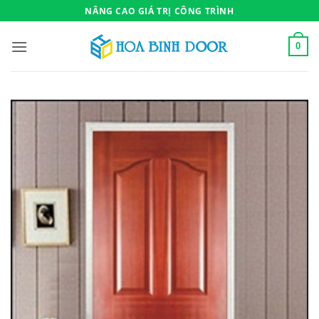
Bỏ
NÂNG CAO GIÁ TRỊ CÔNG TRÌNH
qua
nội
0
dung