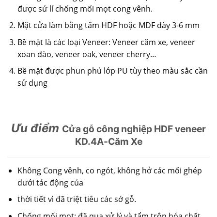
được sử lí chống mối mọt cong vênh.
Mặt cửa làm bằng tấm HDF hoặc MDF dày 3-6 mm
Bề mặt là các loại Veneer: Veneer căm xe, veneer
xoan đào, veneer oak, veneer cherry…
Bề mặt được phun phủ lớp PU tùy theo màu sắc cần
sử dụng
Ưu điểm
Cửa gỗ công nghiệp HDF veneer
KD.4A-Căm Xe
Không Cong vênh, co ngót, không hở các mối ghép
dưới tác động của
thời tiết vì đã triệt tiêu các sớ gỗ.
Chống mối mọt: đã qua xử lý và tẩm trộn hóa chất.