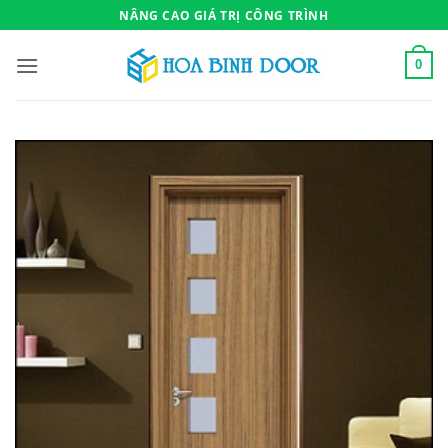
Bỏ
NÂNG CAO GIÁ TRỊ CÔNG TRÌNH
qua
nội
0
dung