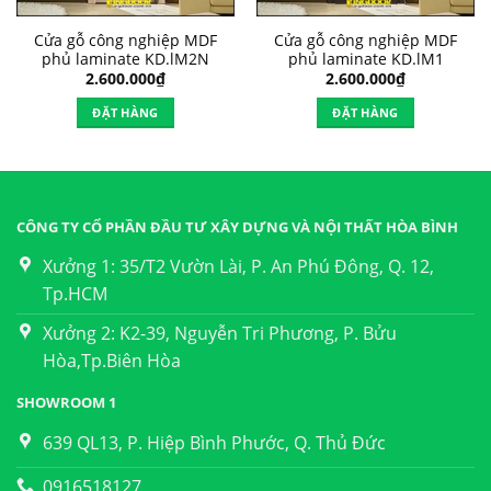
Cửa gỗ công nghiệp MDF
Cửa gỗ công nghiệp MDF
phủ laminate KD.lM2N
phủ laminate KD.lM1
2.600.000
₫
2.600.000
₫
ĐẶT HÀNG
ĐẶT HÀNG
CÔNG TY CỔ PHẦN ĐẦU TƯ XÂY DỰNG VÀ NỘI THẤT HÒA BÌNH
Xưởng 1: 35/T2 Vườn Lài, P. An Phú Đông, Q. 12,
Tp.HCM
Xưởng 2: K2-39, Nguyễn Tri Phương, P. Bửu
Hòa,Tp.Biên Hòa
SHOWROOM 1
639 QL13, P. Hiệp Bình Phước, Q. Thủ Đức
0916518127