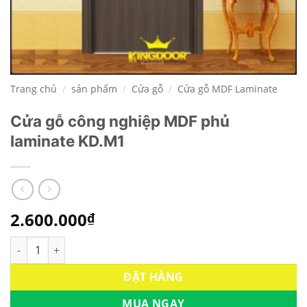
Trang chủ
/
sản phẩm
/
Cửa gỗ
/
Cửa gỗ MDF Laminate
Cửa gỗ công nghiệp MDF phủ
laminate KD.M1
2.600.000
₫
Cửa gỗ công nghiệp MDF phủ laminate KD.M1 số lượng
ĐẶT HÀNG
MUA NGAY