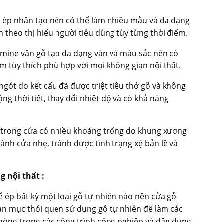
ỗ ép nhân tạo nên có thể làm nhiều mẫu và đa dạng
 theo thị hiếu người tiêu dùng tùy từng thời điểm.
amine vân gỗ tạo đa dạng vân và màu sắc nên có
m tùy thích phù hợp với mọi không gian nội thất.
ngót do kết cấu đã được triệt tiêu thớ gỗ và không
ng thời tiết, thay đổi nhiệt độ và có khả năng
n trong cửa có nhiều khoảng trống do khung xương
ánh cửa nhẹ, tránh được tình trạng xệ bản lề và
 nội thất :
ể ép bất kỳ một loại gỗ tự nhiên nào nên cửa gỗ
n mục thói quen sử dụng gỗ tự nhiên để làm các
hòng trong các công trình công nghiệp và dân dụng