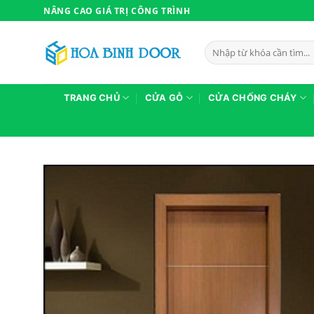
Bỏ
NÂNG CAO GIÁ TRỊ CÔNG TRÌNH
qua
nội
Tìm
dung
kiếm:
TRANG CHỦ
CỬA GỖ
CỬA CHỐNG CHÁY