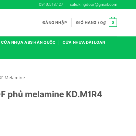
0916.518.127
sale.kingdoor@gmail.com
0
ĐĂNG NHẬP
GIỎ HÀNG /
0
₫
CỬA NHỰA ABS HÀN QUỐC
CỬA NHỰA ĐÀI LOAN
DF Melamine
DF phủ melamine KD.M1R4