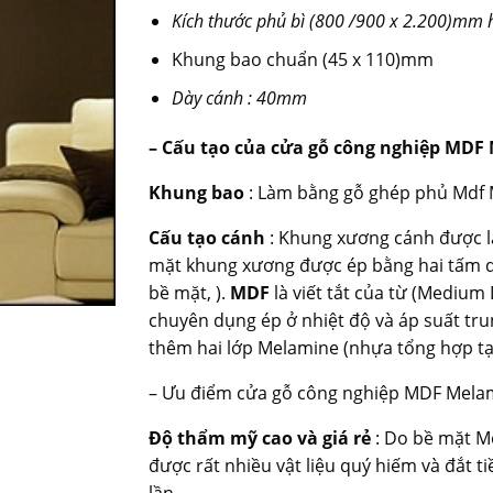
Kích thước phủ bì (800 /900 x 2.200)mm h
Khung bao chuẩn (45 x 110)mm
Dày cánh : 40mm
– Cấu tạo của cửa gỗ công nghiệp MDF
Khung bao
: Làm bằng gỗ ghép phủ Mdf
Cấu tạo cánh
: Khung xương cánh được là
mặt khung xương được ép bằng hai tấm 
bề mặt, ).
MDF
là viết tắt của từ (Medium 
chuyên dụng ép ở nhiệt độ và áp suất tr
thêm hai lớp Melamine (nhựa tổng hợp tạo
– Ưu điểm cửa gỗ công nghiệp MDF Mela
Độ thẩm mỹ cao và giá rẻ
: Do bề mặt Me
được rất nhiều vật liệu quý hiếm và đắt t