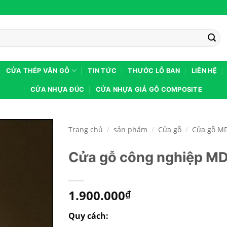
CỬA THÉP VÂN GỖ
TIN TỨC
THƯỚC LỖ BAN
LIÊN HỆ
CỬA NHỰA ĐÚC
CỬA NHỰA GIẢ GỖ COMPOSITE
Trang chủ
/
sản phẩm
/
Cửa gỗ
/
Cửa gỗ M
Cửa gỗ công nghiệp M
1.900.000
₫
Quy cách: