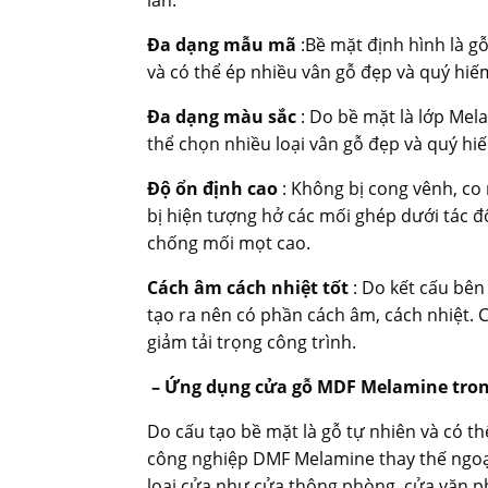
lần.
Đa dạng mẫu mã
:Bề mặt định hình là g
và có thể ép nhiều vân gỗ đẹp và quý hiếm
Đa dạng màu sắc
: Do bề mặt là lớp Mel
thể chọn nhiều loại vân gỗ đẹp và quý hiế
Độ ổn định cao
: Không bị cong vênh, co 
bị hiện tượng hở các mối ghép dưới tác độ
chống mối mọt cao.
Cách âm cách nhiệt tốt
: Do kết cấu bê
tạo ra nên có phần cách âm, cách nhiệt. C
giảm tải trọng công trình.
– Ứng dụng cửa gỗ MDF Melamine trong
Do cấu tạo bề mặt là gỗ tự nhiên và có th
công nghiệp DMF Melamine thay thế ngoạ
loại cửa như cửa thông phòng, cửa văn p