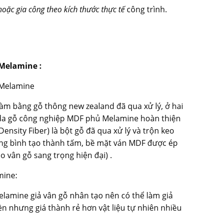
oặc gia công theo kích thước thực tế
công trình.
 Melamine :
 Melamine
m bằng gỗ thông new zealand đã qua xử lý, ở hai
da
gỗ công nghiệp MDF
phủ Melamine hoàn thiện
Density Fiber) là bột gỗ đã qua xử lý và trộn keo
ung bình tạo thành tấm, bề mặt ván MDF được ép
 vân gỗ sang trọng hiện đại) .
mine:
lamine giả vân gỗ nhân tạo nên có thể làm giả
iền nhưng giá thành rẻ hơn vật liệu tự nhiên nhiều