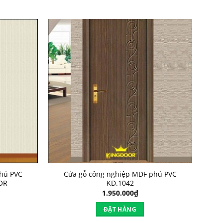
hủ PVC
Cửa gỗ công nghiệp MDF phủ PVC
OR
KD.1042
1.950.000
₫
ĐẶT HÀNG