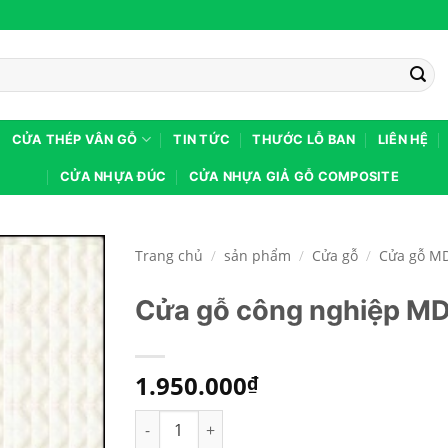
CỬA THÉP VÂN GỖ
TIN TỨC
THƯỚC LỖ BAN
LIÊN HỆ
CỬA NHỰA ĐÚC
CỬA NHỰA GIẢ GỖ COMPOSITE
Trang chủ
/
sản phẩm
/
Cửa gỗ
/
Cửa gỗ M
Cửa gỗ công nghiệp M
1.950.000
₫
Cửa gỗ công nghiệp MDF phủ PVC KD.1030 số