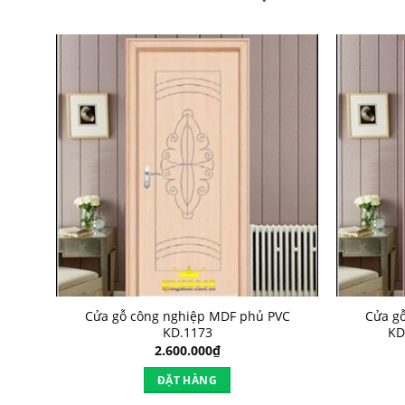
VC
Cửa gỗ công nghiệp MDF phủ PVC
Cửa g
KD.1173
KD
2.600.000
₫
ĐẶT HÀNG