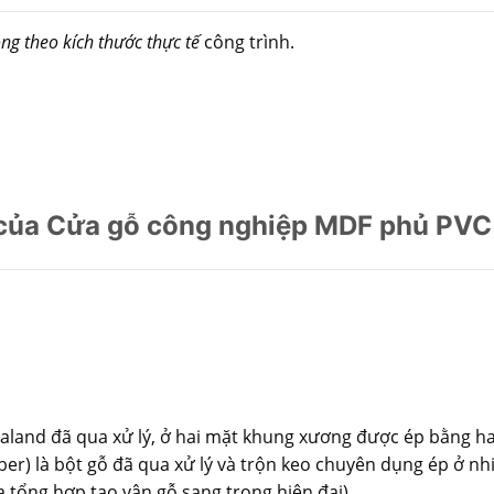
ng theo kích thước thực tế
công trình.
 của Cửa gỗ công nghiệp MDF phủ PVC
land đã qua xử lý, ở hai mặt khung xương được ép bằng h
iber) là bột gỗ đã qua xử lý và trộn keo chuyên dụng ép ở nh
tổng hợp tạo vân gỗ sang trọng hiện đại).