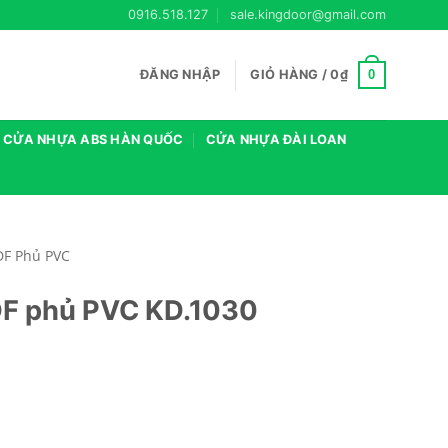
0916.518.127
sale.kingdoor@gmail.com
0
ĐĂNG NHẬP
GIỎ HÀNG /
0
₫
CỬA NHỰA ABS HÀN QUỐC
CỬA NHỰA ĐÀI LOAN
DF Phủ PVC
DF phủ PVC KD.1030
 lượng