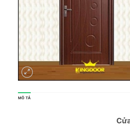
MÔ TẢ
Cửa