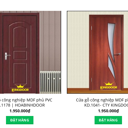
ỗ công nghiệp MDF phủ PVC
Cửa gỗ công nghiệp MDF p
.1178 | HOABINHDOOR
KD.1041- CTY KINGDO
1.950.000
₫
1.950.000
₫
ĐẶT HÀNG
ĐẶT HÀNG