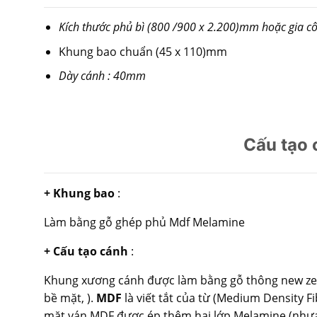
Kích thước phủ bì (800 /900 x 2.200)mm hoặc gia cô
Khung bao chuẩn (45 x 110)mm
Dày cánh : 40mm
Cấu tạo
+ Khung bao
:
Làm bằng gỗ ghép phủ Mdf Melamine
+ Cấu tạo cánh
:
Khung xương cánh được làm bằng gỗ thông new zea
bề mặt, ).
MDF
là viết tắt của từ (Medium Density F
mặt ván MDF được ép thêm hai lớp Melamine (nhựa 