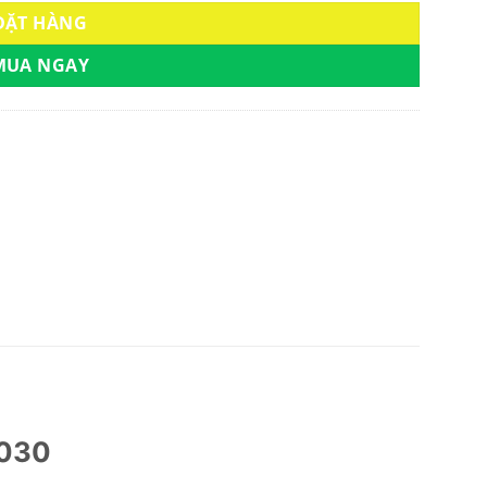
ĐẶT HÀNG
MUA NGAY
1030