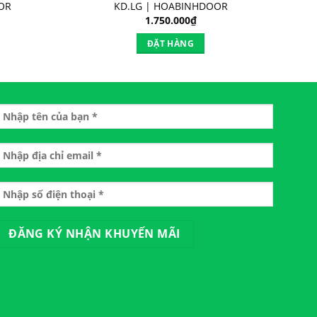
OR
KD.LG | HOABINHDOOR
1.750.000
₫
ĐẶT HÀNG