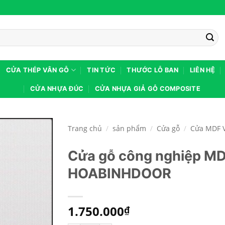
CỬA THÉP VÂN GỖ
TIN TỨC
THƯỚC LỖ BAN
LIÊN HỆ
CỬA NHỰA ĐÚC
CỬA NHỰA GIẢ GỖ COMPOSITE
Trang chủ
/
sản phẩm
/
Cửa gỗ
/
Cửa MDF 
Cửa gỗ công nghiệp MD
HOABINHDOOR
1.750.000
₫