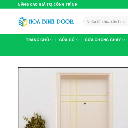
Bỏ
NÂNG CAO GIÁ TRỊ CÔNG TRÌNH
qua
nội
Tìm
dung
kiếm:
TRANG CHỦ
CỬA GỖ
CỬA CHỐNG CHÁY