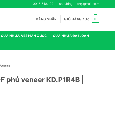
0916.518.127
sale.kingdoor@gmail.com
0
ĐĂNG NHẬP
GIỎ HÀNG /
0
₫
CỬA NHỰA ABS HÀN QUỐC
CỬA NHỰA ĐÀI LOAN
Veneer
F phủ veneer KD.P1R4B |