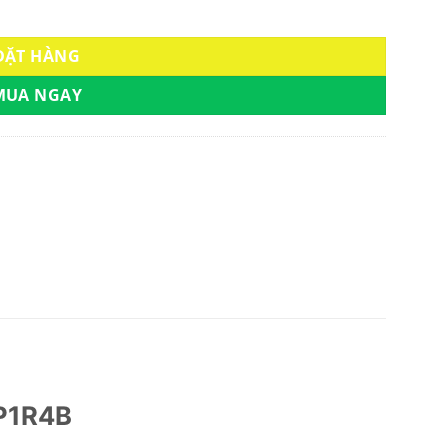
R4B | HOABINHDOOR số lượng
ĐẶT HÀNG
MUA NGAY
.P1R4B