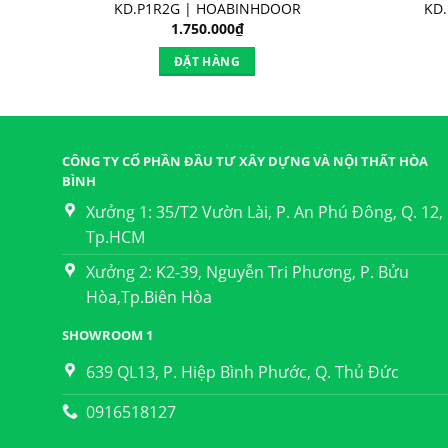
KD.P1R2G | HOABINHDOOR
KD
1.750.000
₫
ĐẶT HÀNG
CÔNG TY CỔ PHẦN ĐẦU TƯ XÂY DỰNG VÀ NỘI THẤT HÒA
BÌNH
Xưởng 1: 35/T2 Vườn Lài, P. An Phú Đông, Q. 12,
Tp.HCM
Xưởng 2: K2-39, Nguyễn Tri Phương, P. Bửu
Hòa,Tp.Biên Hòa
SHOWROOM 1
639 QL13, P. Hiệp Bình Phước, Q. Thủ Đức
0916518127