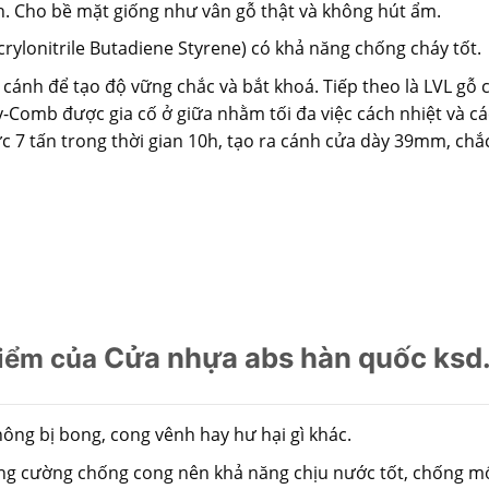
h. Cho bề mặt giống như vân gỗ thật và không hút ẩm.
Acrylonitrile Butadiene Styrene) có khả năng chống cháy tốt.
cánh để tạo độ vững chắc và bắt khoá. Tiếp theo là LVL gỗ
y-Comb được gia cố ở giữa nhằm tối đa việc cách nhiệt và cá
ực 7 tấn trong thời gian 10h, tạo ra cánh cửa dày 39mm, c
Cửa nhựa abs hàn quốc ks
iểm của
ông bị bong, cong vênh hay hư hại gì khác.
ăng cường chống cong nên khả năng chịu nước tốt, chống m