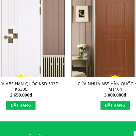
A ABS HÀN QUỐC KSD.303D-
CỬA NHỰA ABS HÀN QUỐC K
K5300
MT104
2.650.000
₫
3.000.000
₫
ĐẶT HÀNG
ĐẶT HÀNG