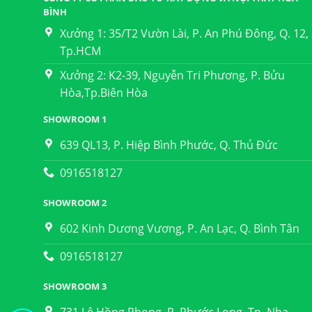
BÌNH
Xưởng 1: 35/T2 Vườn Lài, P. An Phú Đông, Q. 12,
Tp.HCM
Xưởng 2: K2-39, Nguyễn Tri Phương, P. Bửu
Hòa,Tp.Biên Hòa
SHOWROOM 1
639 QL13, P. Hiệp Bình Phước, Q. Thủ Đức
0916518127
SHOWROOM 2
602 Kinh Dương Vương, P. An Lạc, Q. Bình Tân
0916518127
SHOWROOM 3
731 Lê Hồng Phong, P. Phước Long, Tp. Nha