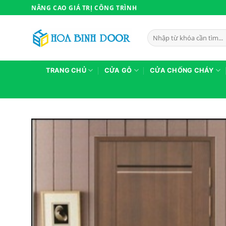
Bỏ
NÂNG CAO GIÁ TRỊ CÔNG TRÌNH
qua
nội
Tìm
dung
kiếm:
TRANG CHỦ
CỬA GỖ
CỬA CHỐNG CHÁY