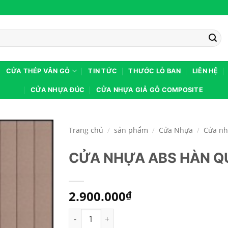
CỬA THÉP VÂN GỖ
TIN TỨC
THƯỚC LỖ BAN
LIÊN HỆ
CỬA NHỰA ĐÚC
CỬA NHỰA GIẢ GỖ COMPOSITE
Trang chủ
/
sản phẩm
/
Cửa Nhựa
/
Cửa nh
CỬA NHỰA ABS HÀN Q
2.900.000
₫
CỬA NHỰA ABS HÀN QUỐC KSD.113-W0901 s