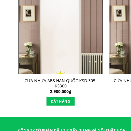
10-
CỬA NHỰA ABS HÀN QUỐC KSD.305-
CỬA NHỰ
K5300
2.900.000
₫
ĐẶT HÀNG
CÔNG TY CỔ PHẦN ĐẦU TƯ XÂY DỰNG VÀ NỘI THẤT HÒA