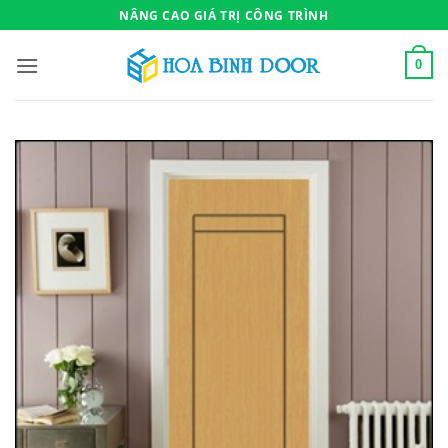
Bỏ
NÂNG CAO GIÁ TRỊ CÔNG TRÌNH
qua
nội
0
dung