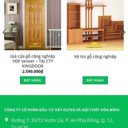
Giá cửa gỗ công nghiệp
Kệ tivi gỗ công nghiệp
HDF veneer – TẠI CTY
KINGDOOR
2.590.000
₫
ĐẶT HÀNG
ĐẶT HÀNG
CÔNG TY CỔ PHẦN ĐẦU TƯ XÂY DỰNG VÀ NỘI THẤT HÒA BÌNH
Xưởng 1: 35/T2 Vườn Lài, P. An Phú Đông, Q. 12,
Tp.HCM