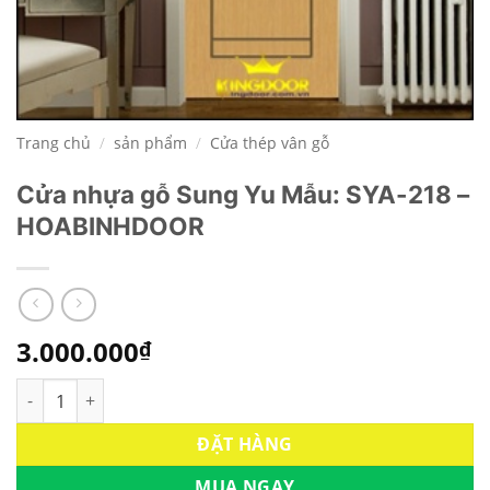
Trang chủ
/
sản phẩm
/
Cửa thép vân gỗ
Cửa nhựa gỗ Sung Yu Mẫu: SYA-218 –
HOABINHDOOR
3.000.000
₫
Cửa nhựa gỗ Sung Yu Mẫu: SYA-218 - HOABINHDOOR số lượn
ĐẶT HÀNG
MUA NGAY