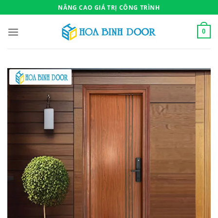
Bỏ
NÂNG CAO GIÁ TRỊ CÔNG TRÌNH
qua
nội
0
dung