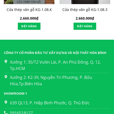
Cửa thép vân gỗ KG-1.08.K
Cửa thép vân gỗ KG-1.08.3
2.660.000
₫
2.660.000
₫
ĐẶT HÀNG
ĐẶT HÀNG
CÔNG TY CỔ PHẦN ĐẦU TƯ XÂY DỰNG VÀ NỘI THẤT HÒA BÌNH
Xưởng 1: 35/T2 Vườn Lài, P. An Phú Đông, Q. 12,
Tp.HCM
Xưởng 2: K2-39, Nguyễn Tri Phương, P. Bửu
Hòa,Tp.Biên Hòa
SHOWROOM 1
639 QL13, P. Hiệp Bình Phước, Q. Thủ Đức
0916518127