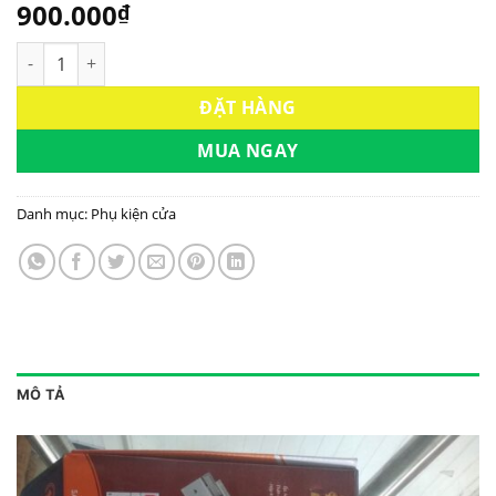
900.000
₫
Khóa tay gạt cửa đi Việt Tiệp mã số VT-04911 | Hoabinhdoor s
ĐẶT HÀNG
MUA NGAY
Danh mục:
Phụ kiện cửa
MÔ TẢ