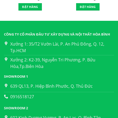
ĐẶT HÀNG
ĐẶT HÀNG
CÔNG TY CỔ PHẦN ĐẦU TƯ XÂY DỰNG VÀ NỘI THẤT HÒA BÌNH
Xưởng 1: 35/T2 Vườn Lài, P. An Phú Đông, Q. 12,
Tp.HCM
Xưởng 2: K2-39, Nguyễn Tri Phương, P. Bửu
Hòa,Tp.Biên Hòa
SHOWROOM 1
639 QL13, P. Hiệp Bình Phước, Q. Thủ Đức
0916518127
SHOWROOM 2
602 Kinh Dương Vương, P. An Lạc, Q. Bình Tân