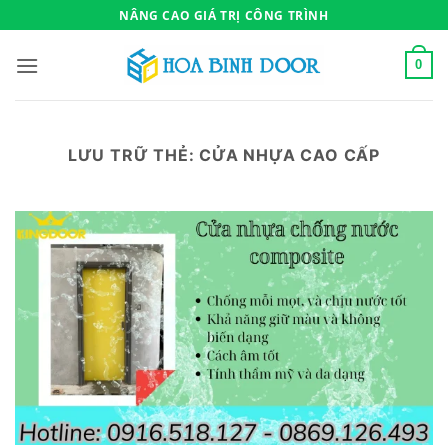
Bỏ
NÂNG CAO GIÁ TRỊ CÔNG TRÌNH
qua
nội
0
dung
LƯU TRỮ THẺ:
CỬA NHỰA CAO CẤP