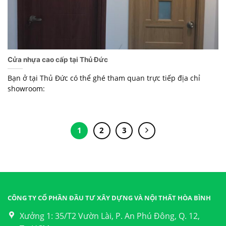
Cửa nhựa cao cấp tại Thủ Đức
Bạn ở tại Thủ Đức có thể ghé tham quan trực tiếp địa chỉ
showroom:
1
2
3
CÔNG TY CỔ PHẦN ĐẦU TƯ XÂY DỰNG VÀ NỘI THẤT HÒA BÌNH
Xưởng 1: 35/T2 Vườn Lài, P. An Phú Đông, Q. 12,