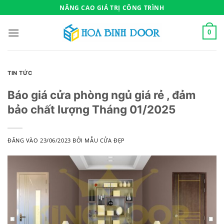
Bỏ
NÂNG CAO GIÁ TRỊ CÔNG TRÌNH
qua
nội
0
dung
TIN TỨC
Báo giá cửa phòng ngủ giá rẻ , đảm
bảo chất lượng Tháng 01/2025
ĐĂNG VÀO
23/06/2023
BỞI
MẪU CỬA ĐẸP