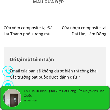
MẪU CỬA ĐẸP
Cửa vòm composite tại Đà
Cửa nhựa composite tại
Lạt Thành phố sương mù
Đại Lào, Lâm Đồng
Để lại một bình luận
Email của bạn sẽ không được hiển thị công khai.
Các trường bắt buộc được đánh dấu
*
Bình luận
*
Chú Hà Từ Bình Qưới Vừa Đặt Hàng Cửa Nhựa Abs Hàn
Quốc
15 Phút Trước