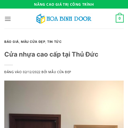
Bỏ
NÂNG CAO GIÁ TRỊ CÔNG TRÌNH
qua
nội
0
dung
BÁO GIÁ
,
MẪU CỬA ĐẸP
,
TIN TỨC
Cửa nhựa cao cấp tại Thủ Đức
ĐĂNG VÀO
02/12/2022
BỞI
MẪU CỬA ĐẸP