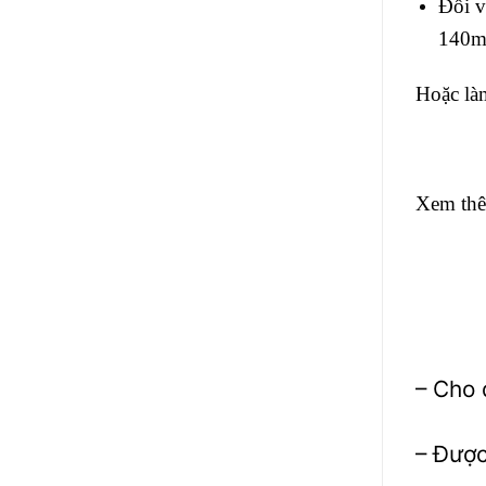
Đối v
140m
Hoặc làm
Xem th
– Cho 
– Được