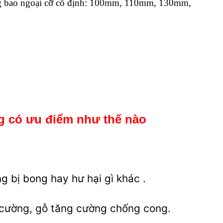
ung bao ngoại cỡ cố định: 100mm, 110mm, 130mm,
g
có ưu điểm như thế nào
g bị bong hay hư hại gì khác .
g cường, gỗ tăng cường chống cong.