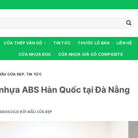
CỬA THÉP VÂN GỖ
TIN TỨC
THƯỚC LỖ BAN
LIÊN HỆ
CỬA NHỰA ĐÚC
CỬA NHỰA GIẢ GỖ COMPOSITE
MẪU CỬA ĐẸP
,
TIN TỨC
nhựa ABS Hàn Quốc tại Đà Nẵng
O
08/03/2023
BỞI
MẪU CỬA ĐẸP