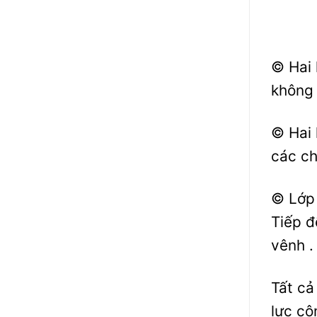
© Hai 
không 
© Hai 
các ch
© Lớp 
Tiếp đ
vênh .
Tất cả
lực cô