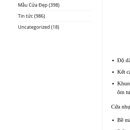
Mẫu Cửa Đẹp
(398)
Tin tức
(986)
Uncategorized
(18)
Độ d
Kết 
Khung
ôm t
Cửa nhự
Bề mặ