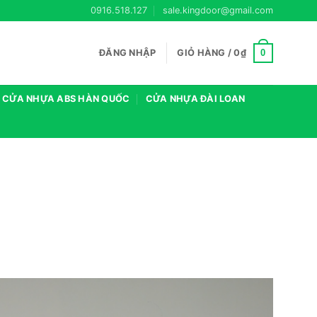
0916.518.127
sale.kingdoor@gmail.com
0
ĐĂNG NHẬP
GIỎ HÀNG /
0
₫
CỬA NHỰA ABS HÀN QUỐC
CỬA NHỰA ĐÀI LOAN