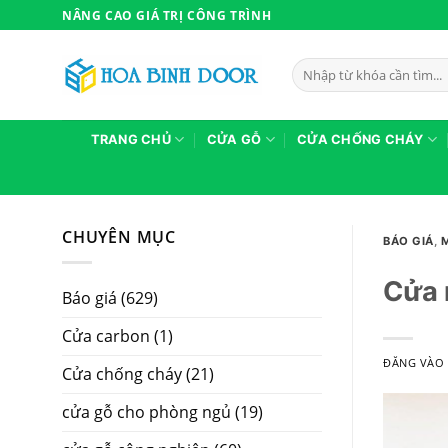
Bỏ
NÂNG CAO GIÁ TRỊ CÔNG TRÌNH
qua
nội
Tìm
dung
kiếm:
TRANG CHỦ
CỬA GỖ
CỬA CHỐNG CHÁY
CHUYÊN MỤC
BÁO GIÁ
,
Cửa 
Báo giá
(629)
Cửa carbon
(1)
ĐĂNG VÀ
Cửa chống cháy
(21)
cửa gỗ cho phòng ngủ
(19)