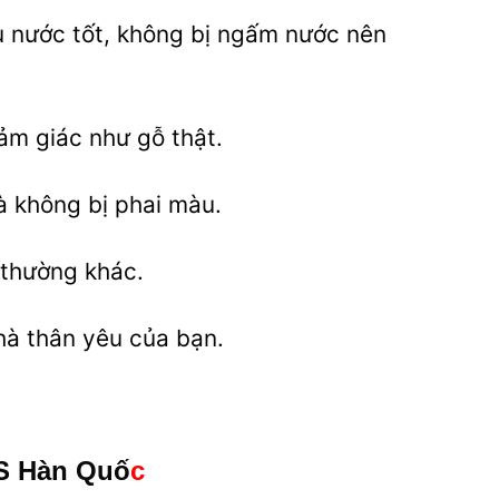
ịu nước tốt, không bị ngấm nước nên
cảm giác như gỗ thật.
 không bị phai màu.
 thường khác.
nhà thân yêu của bạn.
S Hàn Quố
c