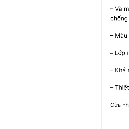
– Và m
chống
– Màu 
Lớp m
–
– Khả 
– Thiế
Cửa nh