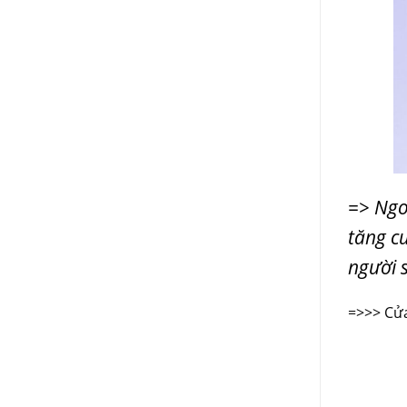
=> Ngo
tăng c
người 
=>>>
Cửa