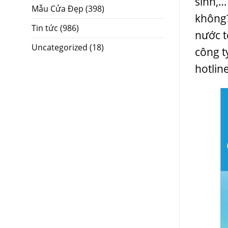
sinh,…
Mẫu Cửa Đẹp
(398)
không
Tin tức
(986)
nước t
Uncategorized
(18)
công t
hotlin