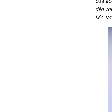
của gỗ
dẻo vớ
kéo, v