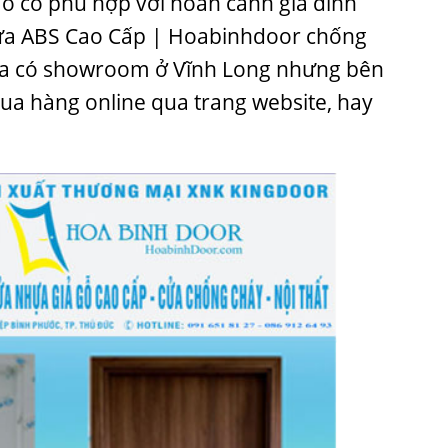
o có phù hợp với hoàn cảnh gia đình
ựa ABS Cao Cấp | Hoabinhdoor chống
chưa có showroom ở Vĩnh Long nhưng bên
mua hàng online qua trang website, hay