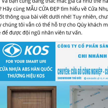
 Và bạn cũng đang thắc mắc giá cả như thế nà
? Hãy cùng
MẪU CỬA ĐẸP
tìm hiểu về Cửa Nh
ốt thông qua bài viết dưới nhé! Tuy nhiên, 
y chúng tôi vẫn có thể hỗ trợ cho Qúy khách 
e để được đội ngũ nhân viên tư vấn.