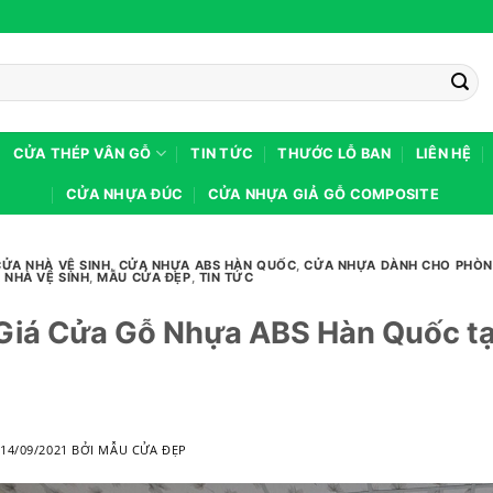
CỬA THÉP VÂN GỖ
TIN TỨC
THƯỚC LỖ BAN
LIÊN HỆ
CỬA NHỰA ĐÚC
CỬA NHỰA GIẢ GỖ COMPOSITE
CỬA NHÀ VỆ SINH
,
CỬA NHỰA ABS HÀN QUỐC
,
CỬA NHỰA DÀNH CHO PHÒ
 NHÀ VỆ SINH
,
MẪU CỬA ĐẸP
,
TIN TỨC
Giá Cửa Gỗ Nhựa ABS Hàn Quốc tạ
O
14/09/2021
BỞI
MẪU CỬA ĐẸP