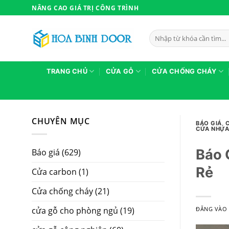
Bỏ
NÂNG CAO GIÁ TRỊ CÔNG TRÌNH
qua
nội
Tìm
dung
kiếm:
TRANG CHỦ
CỬA GỖ
CỬA CHỐNG CHÁY
CHUYÊN MỤC
BÁO GIÁ
,
CỬA NHỰA
Báo 
Báo giá
(629)
Rẻ
Cửa carbon
(1)
Cửa chống cháy
(21)
cửa gỗ cho phòng ngủ
(19)
ĐĂNG VÀ