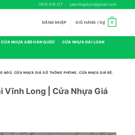
0916.518.127
sale.kingdoor@gmail.com
0
ĐĂNG NHẬP
GIỎ HÀNG /
0
₫
CỬA NHỰA ABS HÀN QUỐC
CỬA NHỰA ĐÀI LOAN
NG NGỦ
,
CỬA NHỰA GIẢ GỖ THÔNG PHÒNG
,
CỬA NHỰA GIÁ RẼ
,
i Vĩnh Long | Cửa Nhựa Giá