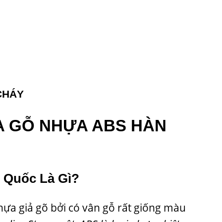
CHÁY
ỬA GỖ NHỰA ABS HÀN
 Quốc Là Gì?
ựa giả gõ bởi có vân gỗ rất giống màu