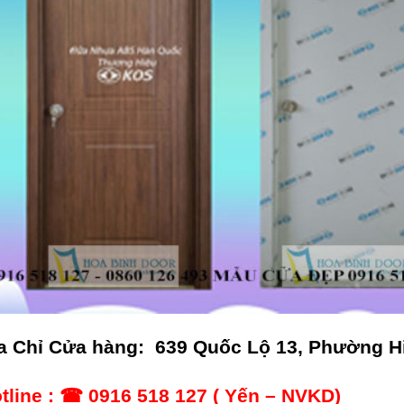
a Chỉ Cửa hàng: 639 Quốc Lộ 13, Phường H
tline : ☎ 0916 518 127 ( Yến – NVKD)