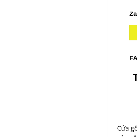
Za
F
Cửa gỗ