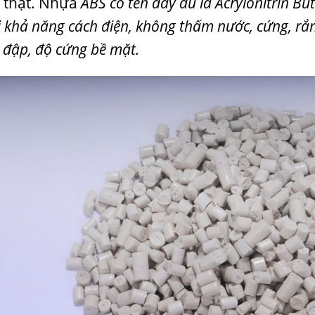
 thật. Nhựa
ABS có tên đầy đủ là Acrylonitrin Bu
i khả năng cách điện, không thấm nước, cứng, rắ
a đập, độ cứng bề mặt.