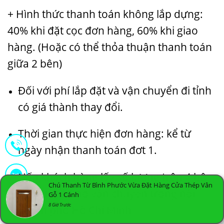
+ Hình thức thanh toán không lắp dựng:
40% khi đặt cọc đơn hàng, 60% khi giao
hàng. (Hoặc có thể thỏa thuận thanh toán
giữa 2 bên)
Đối với phí lắp đặt và vận chuyển đi tỉnh
có giá thành thay đổi.
Thời gian thực hiện đơn hàng: kể từ
ngày nhận thanh toán đơt 1.
Nếu khách hàng lấy số lượng trên 4 bộ
Chú Thanh Từ Bình Phước Vừa Đặt Hàng Cửa Thép Vân
công ty sẽ bao vận chuyển trong nội
Gỗ 1 Cánh
8 Giờ Trước
thành phố Hồ Chí Minh