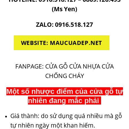
(Ms Yen)
ZALO: 0916.518.127
WEBSITE: MAUCUADEP.NET
FANPAGE: CỬA GỖ CỬA NHỰA CỬA
CHỐNG CHÁY
Một số nhược điểm của cửa gỗ tự
nhiên đang mắc phải
Giá thành: do sử dụng quá nhiều mà gỗ
tự nhiên ngày một khan hiếm.