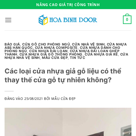
Bỏ
NÂNG CAO GIÁ TRỊ CÔNG TRÌNH
qua
nội
0
dung
BÁO GIÁ
,
CỬA GỖ CHO PHÒNG NGỦ
,
CỬA NHÀ VỆ SINH
,
CỬA NHỰA
ABS HÀN QUỐC
,
CỬA NHỰA COMPOSITE
,
CỬA NHỰA DÀNH CHO
PHÒNG NGỦ
,
CỬA NHỰA ĐÀI LOAN
,
CỬA NHỰA ĐÀI LOAN GHÉP
THANH
,
CỬA NHỰA GIẢ GỖ THÔNG PHÒNG
,
CỬA NHỰA GIÁ RẼ
,
CỬA
NHỰA NHÀ VỆ SINH
,
MẪU CỬA ĐẸP
,
TIN TỨC
Các loại cửa nhựa giả gỗ liệu có thể
thay thế cửa gỗ tự nhiên không?
ĐĂNG VÀO
25/08/2021
BỞI
MẪU CỬA ĐẸP