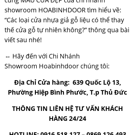
cùng
MẪU CỬA ĐẸP
của chi nhánh
showroom HOABINHDOOR tìm hiểu về:
“Các loại cửa nhựa giả gỗ liệu có thể thay
thế cửa gỗ tự nhiên không?” thông qua bài
viết sau nhé!
⇔ Hãy đến với Chi Nhánh
Showroom
Hoabinhdoor
chúng tôi:
Địa Chỉ Cửa hàng: 639 Quốc Lộ 13,
Phường Hiệp Bình Phước, T.p Thủ Đức
THÔNG TIN LIÊN HỆ TƯ VẤN KHÁCH
HÀNG 24/24
HOTLINE: 0916.518.127 – 0869.126.493