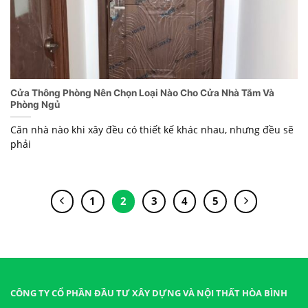
Cửa Thông Phòng Nên Chọn Loại Nào Cho Cửa Nhà Tắm Và
Phòng Ngủ
Căn nhà nào khi xây đều có thiết kế khác nhau, nhưng đều sẽ
phải
1
2
3
4
5
CÔNG TY CỔ PHẦN ĐẦU TƯ XÂY DỰNG VÀ NỘI THẤT HÒA BÌNH