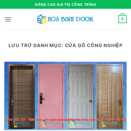
Bỏ
NÂNG CAO GIÁ TRỊ CÔNG TRÌNH
qua
nội
0
dung
LƯU TRỮ DANH MỤC:
CỬA GỖ CÔNG NGHIỆP