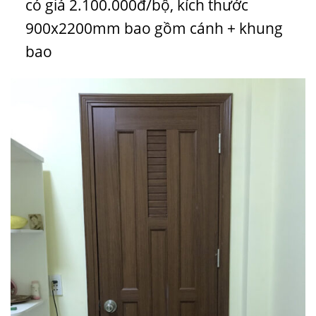
có giá 2.100.000đ/bộ, kích thước
900x2200mm bao gồm cánh + khung
bao