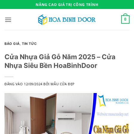
Bỏ
NÂNG CAO GIÁ TRỊ CÔNG TRÌNH
qua
nội
0
dung
BÁO GIÁ
,
TIN TỨC
Cửa Nhựa Giả Gỗ Năm 2025 – Cửa
Nhựa Siêu Bền HoaBinhDoor
ĐĂNG VÀO
12/09/2024
BỞI
MẪU CỬA ĐẸP