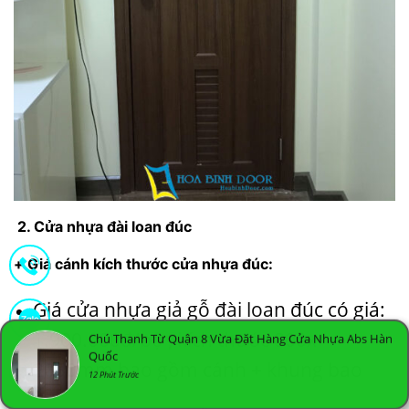
2. Cửa nhựa đài loan đúc
+ Giá cánh kích thước cửa nhựa đúc:
Giá
cửa nhựa giả gỗ đài loan
đúc có giá:
1.900.000đ/bộ , kích thước 800x
Chú Thanh Từ Quận 8 Vừa Đặt Hàng Cửa Nhựa Abs Hàn
Quốc
2050mm bao gồm cánh + khung bao
12 Phút Trước