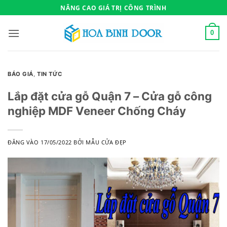
Bỏ
NÂNG CAO GIÁ TRỊ CÔNG TRÌNH
qua
nội
0
dung
BÁO GIÁ
,
TIN TỨC
Lắp đặt cửa gỗ Quận 7 – Cửa gỗ công
nghiệp MDF Veneer Chống Cháy
ĐĂNG VÀO
17/05/2022
BỞI
MẪU CỬA ĐẸP