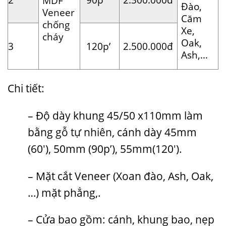
MDF
Đào,
Veneer
Căm
chống
Xe,
cháy
Oak,
3
120p’
2.500.000đ
Ash,…
Chi tiết:
– Độ dày khung 45/50 x110mm làm
bằng
gỗ tự nhiên
, cánh dày 45mm
(60′), 50mm (90p’), 55mm(120′).
– Mặt cắt Veneer (Xoan đào, Ash, Oak,
…) mặt phẳng,.
– Cửa bao gồm: cánh, khung bao, nẹp