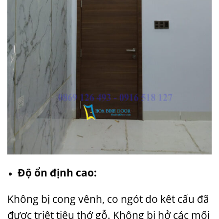
Độ ổn định cao:
Không bị cong vênh, co ngót do kêt cấu đã
được triệt tiêu thớ gỗ. Không bị hở các mối