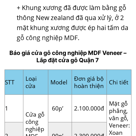
+ Khung xương đã được làm bằng gỗ
thông New zealand đã qua xử lý, ở 2
mặt khung xương được ép hai tấm da
gỗ công nghiệp MDF
.
Báo giá
cửa gỗ
công nghiệp MDF Veneer –
Lắp đặt cửa gỗ Quận 7
Loại
Đơn giá bộ
STT
Model
Chi tiết
cửa
hoàn thiện
Mặt gỗ
1
60p’
2.100.000đ
phẳng,
Cửa
gỗ
vân gỗ,
công
Veneer:
nghiệp
Xoan
2
90p’
2.300.000đ