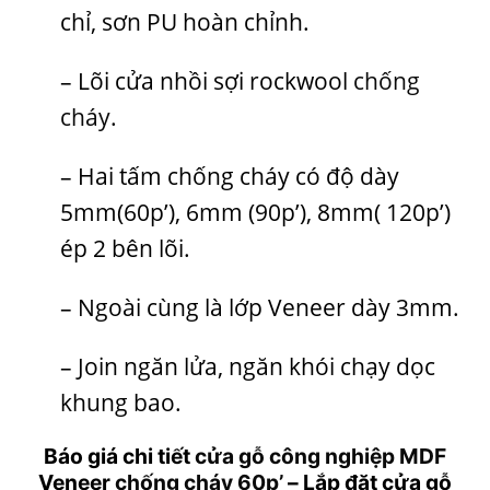
chỉ, sơn PU hoàn chỉnh.
– Lõi cửa nhồi sợi rockwool
chống
cháy
.
– Hai tấm chống cháy có độ dày
5mm(60p’), 6mm (90p’), 8mm( 120p’)
ép 2 bên lõi.
– Ngoài cùng là lớp Veneer dày 3mm.
– Join ngăn lửa, ngăn khói chạy dọc
khung bao.
Báo giá chi tiết
cửa gỗ công nghiệp MDF
Veneer
chống cháy 60p’
– Lắp đặt cửa gỗ