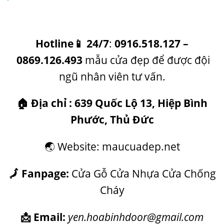
Hotline
📱
24/7
:
0916.518.127
–
0869.126.493
mẫu cửa đẹp
để được đội
ngũ nhân viên tư vấn.
🏠
Địa chỉ :
639 Quốc Lộ 13, Hiệp Bình
Phước, Thủ Đức
🌏 Website: maucuadep.net
🗾 Fanpage:
Cửa Gỗ Cửa Nhựa Cửa Chống
Cháy
📩 Email:
yen.hoabinhdoor@gmail.com