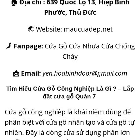
🏠
Địa chỉ : 639 Quốc Lộ 13, Hiệp Bình
Phước, Thủ Đức
🌏 Website: maucuadep.net
🗾 Fanpage:
Cửa Gỗ Cửa Nhựa Cửa Chống
Cháy
📩 Email:
yen.hoabinhdoor@gmail.com
Tìm Hiểu Cửa Gỗ Công Nghiệp Là Gì ? –
Lắp
đặt cửa gỗ
Quận 7
Cửa gỗ công nghiệp
là khái niệm dùng để
phân biệt với cửa gỗ nhân tạo và cửa gỗ tự
nhiên. Đây là dòng cửa sử dụng phần lớn