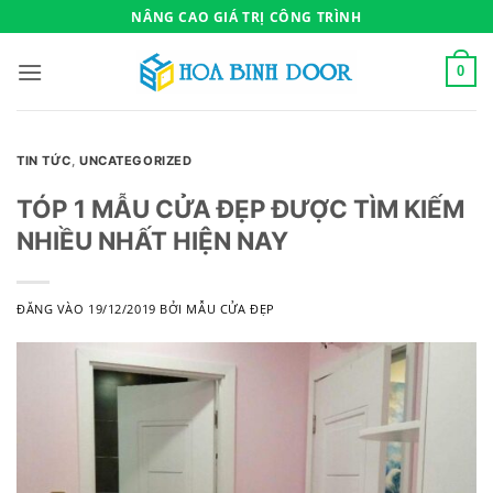
Bỏ
NÂNG CAO GIÁ TRỊ CÔNG TRÌNH
qua
nội
0
dung
TIN TỨC
,
UNCATEGORIZED
TÓP 1 MẪU CỬA ĐẸP ĐƯỢC TÌM KIẾM
NHIỀU NHẤT HIỆN NAY
ĐĂNG VÀO
19/12/2019
BỞI
MẪU CỬA ĐẸP