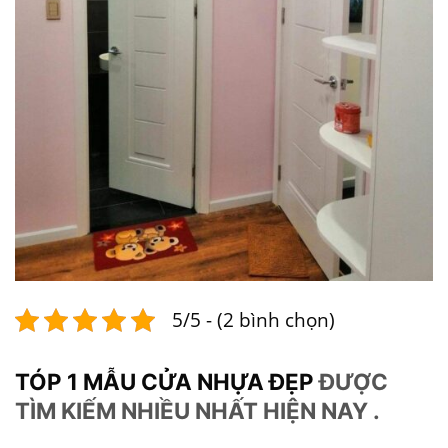
5/5 - (2 bình chọn)
TÓP 1 MẪU CỬA NHỰA ĐẸP
ĐƯỢC
TÌM KIẾM NHIỀU NHẤT HIỆN NAY .