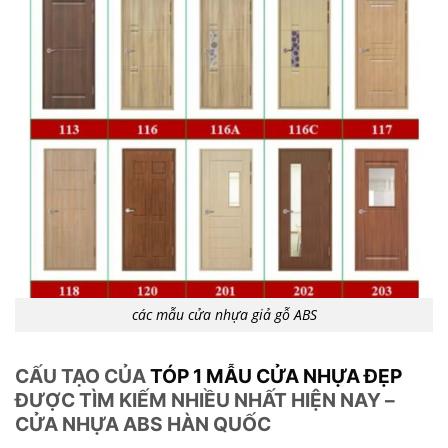
các mẫu cửa nhựa giả gỗ ABS
CẤU TẠO CỦA
TÓP 1 MẪU CỬA NHỰA ĐẸP
ĐƯỢC TÌM KIẾM NHIỀU NHẤT HIỆN NAY –
CỬA NHỰA ABS HÀN QUỐC