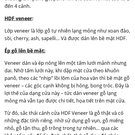
đến 4 cánh.
HDF veneer
:
Lớp veneer là lớp gỗ tự nhiên lạng mỏng như xoan đào,
sồi, cherry, ash, sapelli… Và được dán lên bề mặt HDF.
Ép gỗ lên bề mặt:
Veneer dán và ép nóng lên một tấm lưới mảnh nhưng
dai.
Nhờ tấm lưới này, khi dập mặt cửa theo khuôn
panô, theo các “nhịp” lồi lõm của hoa văn thì bề mặt gỗ
veneer – các góc cạnh không bị hỏng, bong tróc. Đây là
lợi thế của dạng cửa này – tức dán veneer gỗ lạng
mỏng mà vẫn tạo được chi tiết, họa tiết trên mặt cửa.
Từ đó, sắc thái cánh cửa HDF Veneer là gỗ thật và có
những đặc tính riêng. nhờ sử dụng gỗ vụn, gỗ miếng
nhỏ, gỗ tận thu, gỗ trồng trong tự nhiên… qua các