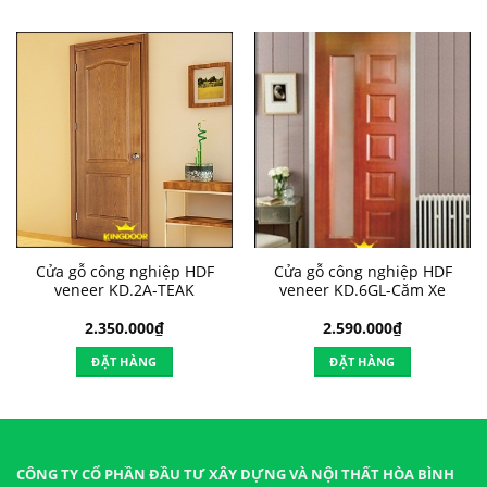
Cửa gỗ công nghiệp HDF
Cửa gỗ công nghiệp HDF
veneer KD.2A-TEAK
veneer KD.6GL-Căm Xe
2.350.000
₫
2.590.000
₫
ĐẶT HÀNG
ĐẶT HÀNG
CÔNG TY CỔ PHẦN ĐẦU TƯ XÂY DỰNG VÀ NỘI THẤT HÒA BÌNH