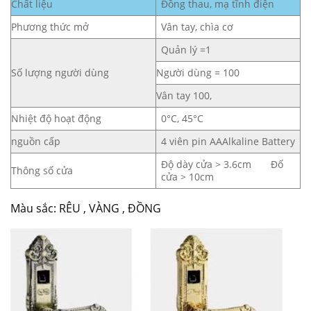
Chất liệu
Đồng thau, mạ tĩnh điện
Phương thức mở
Vân tay, chìa cơ
Quản lý =1
Số lượng người dùng
Người dùng = 100
Vân tay 100,
Nhiệt độ hoạt động
0°C, 45°C
nguồn cấp
4 viên pin AAAlkaline Battery
Độ dày cửa > 3.6cm Đố
Thông số cửa
cửa > 10cm
Màu sắc: RÊU , VÀNG , ĐỒNG