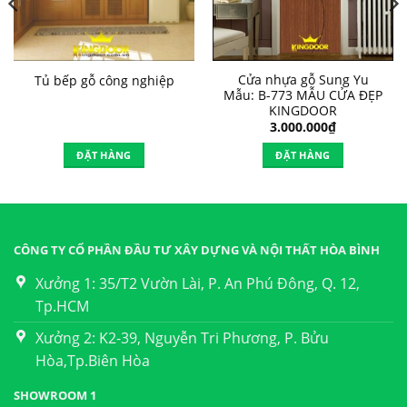
Cửa nhựa gỗ Sung Yu
Tủ bếp gỗ công nghiệp
Mẫu: B-773 MẪU CỬA ĐẸP
KINGDOOR
3.000.000
₫
ĐẶT HÀNG
ĐẶT HÀNG
CÔNG TY CỔ PHẦN ĐẦU TƯ XÂY DỰNG VÀ NỘI THẤT HÒA BÌNH
Xưởng 1: 35/T2 Vườn Lài, P. An Phú Đông, Q. 12,
Tp.HCM
Xưởng 2: K2-39, Nguyễn Tri Phương, P. Bửu
Hòa,Tp.Biên Hòa
SHOWROOM 1