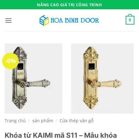
Bỏ
NÂNG CAO GIÁ TRỊ CÔNG TRÌNH
qua
nội
0
dung
-0%
Trang chủ
/
sản phẩm
/
Cửa thép vân gỗ
Khóa từ KAIMI mã S11 – Mẫu khóa