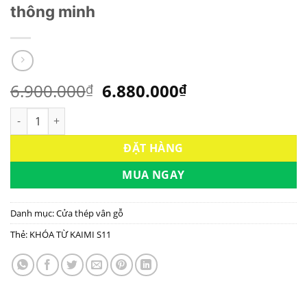
thông minh
Giá
Giá
6.900.000
6.880.000
₫
₫
gốc
hiện
Khóa từ KAIMI mã S11 - Mẫu khóa thông minh số lượng
là:
tại
6.900.000₫.
là:
ĐẶT HÀNG
6.880.000₫.
MUA NGAY
Danh mục:
Cửa thép vân gỗ
Thẻ:
KHÓA TỪ KAIMI S11