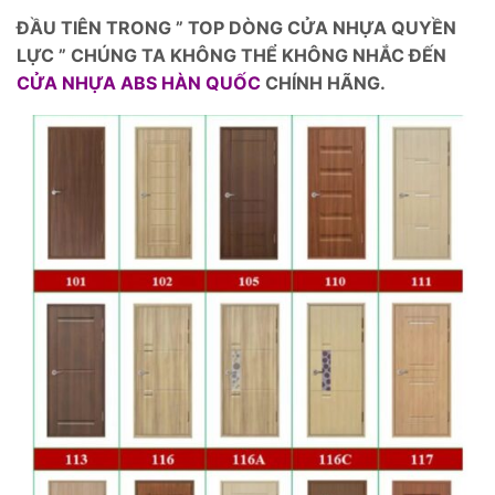
ĐẦU TIÊN TRONG ” TOP DÒNG CỬA NHỰA QUYỀN
LỰC ” CHÚNG TA KHÔNG THỂ KHÔNG NHẮC ĐẾN
CỬA NHỰA ABS HÀN QUỐC
CHÍNH HÃNG.