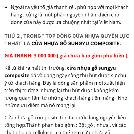
Ngoài ra yếu tố giá thành rẻ , phù hợp với mọi khách
hàng , cửng là một phần nguyên nhân khiến cho
dòng cửa này được ưa chuộng nhất tại Việt Nam.
THỨ 2 , TRONG ” TOP DÒNG CỬA NHỰA QUYỀN LỰC
” NHẤT LÀ
CỬA NHỰA GỖ SUNGYU COMPOSITE.
GIÁ THÀNH: 3.000.000 ( giá chưa bao gồm phụ kiện ).
Kể từ khi ra mắt thị trường,
cửa nhựa gỗ sungyu
composite
đã và đang ngày càng thu hút được sự chú
ý từ khách hàng. Đây là dòng sãn phẫm mới xuất hiện
trên thị trường. nhưng lại thu hút được không kém
lượng quan tâm từ những khách hàng tiềm năng . Nhờ
những ưu điễm mà nó mang lại.
Cửa nhựa gỗ composite tồn tại dưới dạng nguyên liệu
tổng hợp.Thành phàn bao gồm : Bột gỗ , nhựa , và các
chất phụ da cellulose . có thể xem cửa nhựa gỗ