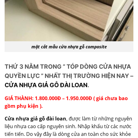
mặt cắt mẫu cửa nhựa gỗ composite
THỨ 3 NẰM TRONG ” TÓP DÒNG CỬA NHỰA
QUYỀN LỰC ” NHẤT THỊ TRƯỜNG HIỆN NAY –
CỬA NHỰA GIẢ GỖ ĐÀI LOAN
.
GIÁ THÀNH: 1.800.000Đ – 1.950.000Đ ( giá chưa bao
gồm phụ kiện ).
Cửa nhựa giả gỗ đài loan
, được làm từ những nguyên
liệu nhựa cao cấp nguyên sinh. Nhập khẩu từ các nước
tiến tiến. Do vậy đây là dòng cửa an toàn cho sức khỏe