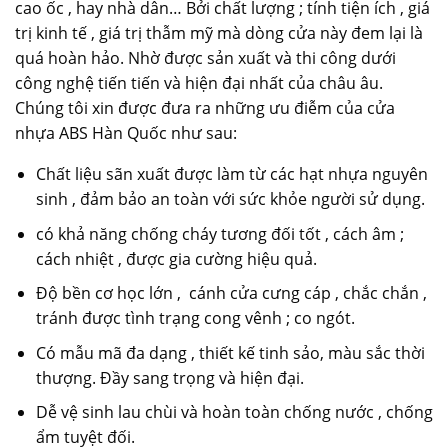
cao ốc , hay nhà dân… Bởi chất lượng ; tính tiện ích , giá
trị kinh tế , giá trị thẫm mỹ mà dòng cửa này đem lại là
quá hoàn hảo. Nhờ được sản xuất và thi công dưới
công nghệ tiến tiến và hiện đại nhất của châu âu.
Chúng tôi xin được đưa ra những ưu điễm của cửa
nhựa ABS Hàn Quốc như sau:
Chất liệu sãn xuất được làm từ các hạt nhựa nguyên
sinh , đảm bảo an toàn với sức khỏe người sử dụng.
có khả năng chống cháy tương đối tốt , cách âm ;
cách nhiệt , được gia cường hiệu quả.
Độ bền cơ học lớn , cánh cửa cưng cáp , chắc chắn ,
tránh được tình trạng cong vênh ; co ngót.
Có mẫu mã đa dạng , thiết kế tinh sảo, màu sắc thời
thượng. Đầy sang trọng và hiện đại.
Dễ vệ sinh lau chùi và hoàn toàn chống nước , chống
ẩm tuyệt đối.