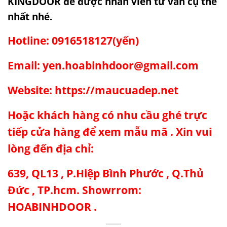
KINGDOOR để được nhân viên tư vấn cụ thể
nhất nhé.
Hotline: 0916518127(yến)
Email: yen.hoabinhdoor@gmail.com
Website: https://maucuadep.net
Hoặc khách hàng có nhu cầu ghé trực
tiếp cửa hàng để xem mẫu mã . Xin vui
lòng đến địa chỉ:
639, QL13 , P.Hiệp Bình Phước , Q.Thủ
Đức , TP.hcm. Showrrom:
HOABINHDOOR .