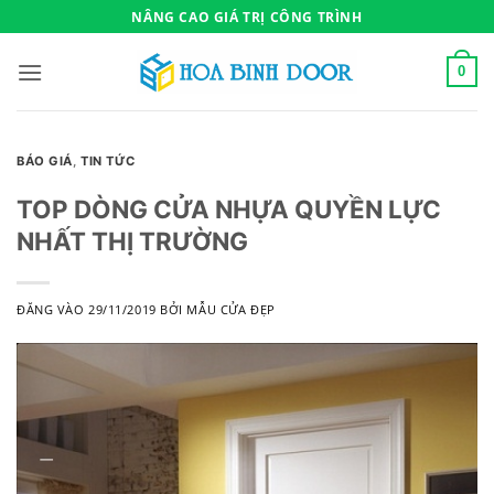
Bỏ
NÂNG CAO GIÁ TRỊ CÔNG TRÌNH
qua
nội
0
dung
BÁO GIÁ
,
TIN TỨC
TOP DÒNG CỬA NHỰA QUYỀN LỰC
NHẤT THỊ TRƯỜNG
ĐĂNG VÀO
29/11/2019
BỞI
MẪU CỬA ĐẸP