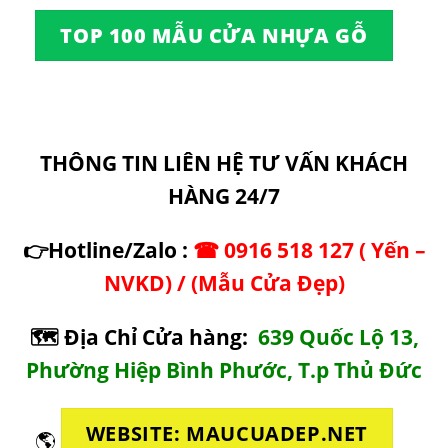
TOP 100 MẪU CỬA NHỰA GỖ
THÔNG TIN LIÊN HỆ TƯ VẤN KHÁCH
HÀNG 24/7
👉Hotline/Zalo :
☎
0916 518 127
( Yến –
NVKD) /
(
Mẫu Cửa Đẹp
)
🗺
Địa Chỉ Cửa hàng:
639 Quốc Lộ 13,
Phường Hiệp Bình Phước, T.p Thủ Đức
WEBSITE: MAUCUADEP.NET
🌎