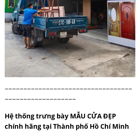
−−−−−−−−−−−−−−−−−−−−−−−−−−−−−−−−−−
−−−−−−−−−−−−−−−−−−−
H
ệ thống trưng bày
MẪU CỬA ĐẸP
chính hãng tại Thành phố Hồ Chí Minh