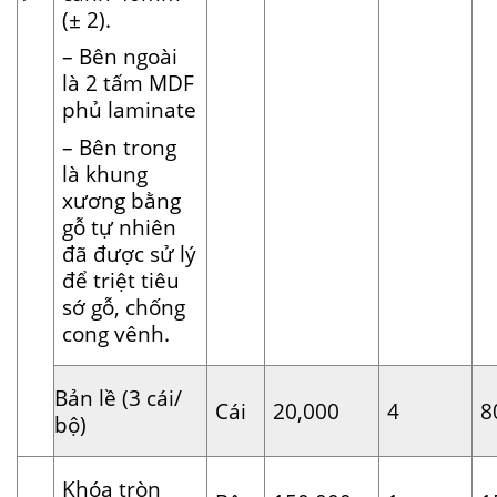
(± 2).
– Bên ngoài
là 2 tấm MDF
phủ laminate
– Bên trong
là khung
xương bằng
gỗ tự nhiên
đã được sử lý
để triệt tiêu
sớ gỗ, chống
cong vênh.
Bản lề (3 cái/
Cái
20,000
4
8
bộ)
Khóa tròn