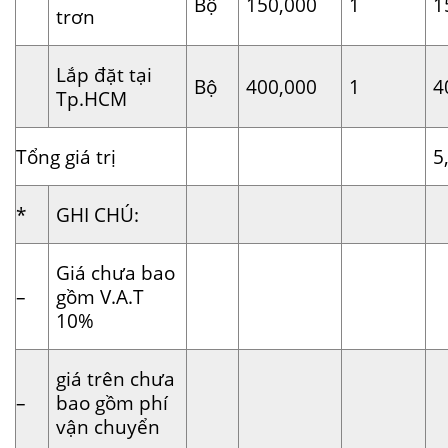
Bộ
150,000
1
1
trơn
Lắp đặt tại
Bộ
400,000
1
4
Tp.HCM
Tổng giá trị
5
*
GHI CHÚ:
Giá chưa bao
–
gồm V.A.T
10%
giá trên chưa
–
bao gồm phí
vận chuyển