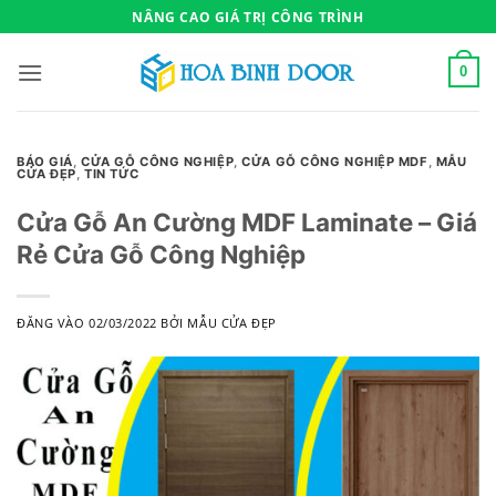
Bỏ
NÂNG CAO GIÁ TRỊ CÔNG TRÌNH
qua
nội
0
dung
BÁO GIÁ
,
CỬA GỖ CÔNG NGHIỆP
,
CỬA GỖ CÔNG NGHIỆP MDF
,
MẪU
CỬA ĐẸP
,
TIN TỨC
Cửa Gỗ An Cường MDF Laminate – Giá
Rẻ Cửa Gỗ Công Nghiệp
ĐĂNG VÀO
02/03/2022
BỞI
MẪU CỬA ĐẸP