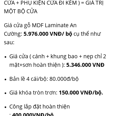
CỬA + PHỤ KIỆN CỬA ĐI KÈM ) = GIÁ TRỊ
MỘT BỘ CỬA
Giá cửa gỗ
MDF Laminate An
Cường:
5.976.000 VNĐ/ bộ
cụ thể như
sau:
Giá cửa ( cánh + khung bao + nẹp chỉ 2
mặt+sơn hoàn thiện ):
5.346.000 VNĐ
Bản lề
4 cái/bộ: 80.000đ/bộ
Giá
khóa tròn trơn
:
150.000 VNĐ/bộ.
Công lắp đặt hoàn thiện
:
400.000VNĐ/bộ.