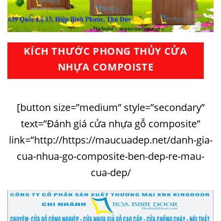
KÍCH THƯỚC PHONG THỦY CỬA
NHỰA COMPOISTE
[button size=”medium” style=”secondary”
text=”Đánh giá cửa nhựa gỗ composite”
link=”http://https://maucuadep.net/danh-gia-
cua-nhua-go-composite-ben-dep-re-mau-
cua-dep/