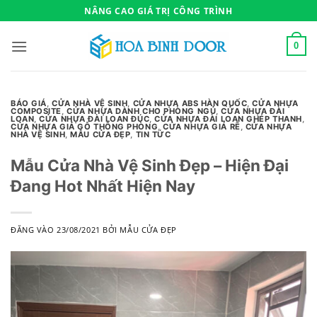
Bỏ
NÂNG CAO GIÁ TRỊ CÔNG TRÌNH
qua
nội
0
dung
BÁO GIÁ
,
CỬA NHÀ VỆ SINH
,
CỬA NHỰA ABS HÀN QUỐC
,
CỬA NHỰA
COMPOSITE
,
CỬA NHỰA DÀNH CHO PHÒNG NGỦ
,
CỬA NHỰA ĐÀI
LOAN
,
CỬA NHỰA ĐÀI LOAN ĐÚC
,
CỬA NHỰA ĐÀI LOAN GHÉP THANH
,
CỬA NHỰA GIẢ GỖ THÔNG PHÒNG
,
CỬA NHỰA GIÁ RẼ
,
CỬA NHỰA
NHÀ VỆ SINH
,
MẪU CỬA ĐẸP
,
TIN TỨC
Mẫu Cửa Nhà Vệ Sinh Đẹp – Hiện Đại
Đang Hot Nhất Hiện Nay
ĐĂNG VÀO
23/08/2021
BỞI
MẪU CỬA ĐẸP