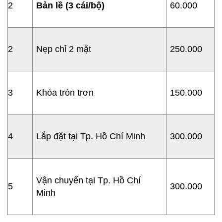
2
B
ả
n l
ề
(3 cái/b
ộ
)
60.000
2
Nẹp chỉ 2 mặt
250.000
3
Khóa tròn trơn
150.000
4
Lắp đặt tại Tp. Hồ Chí Minh
300.000
Vận chuyển tại Tp. Hồ Chí
5
300.000
Minh