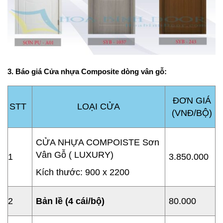
3. Báo giá Cửa nhựa Composite dòng vân gỗ:
ĐƠN GIÁ
STT
LOẠI CỬA
(VNĐ/BỘ)
CỬA NHỰA COMPOISTE Sơn
Vân Gỗ ( LUXURY)
1
3.850.000
Kích thước: 900 x 2200
2
B
ả
n l
ề
(4 cái/b
ộ
)
80.000