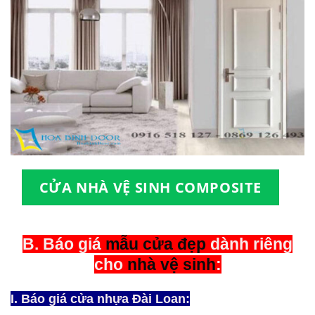
CỬA NHÀ VỆ SINH COMPOSITE
B. Báo giá
mẫu cửa đẹp
dành riêng
cho
nhà vệ sinh
:
I. Báo giá cửa nhựa Đài Loan: