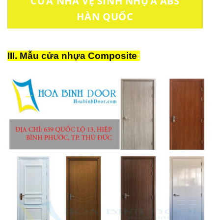
CỬA NHÀ VỆ SINH NHỰA ABS
HÀN QUỐC
III.
Mẫu cửa nhựa Composite
: