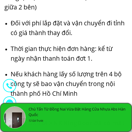
giữa 2 bên)
Đối với phí lắp đặt và vận chuyển đi tỉnh
có giá thành thay đổi.
Thời gian thực hiện đơn hàng: kể từ
ngày nhận thanh toán đơt 1.
Nếu khách hàng lấy số lượng trên 4 bộ
công ty sẽ bao vận chuyển trong nội
thành phố Hồ Chí Minh
ĐỊA CHỈ MUA CỬA NHỰA Ở ĐƠN VỊ NÀO?
Chú Tấn Từ Đồng Nai Vừa Đặt Hàng Cửa Nhựa Abs Hàn
Quốc
Công ty SX TM XNK KingDoor đã có mặt
13 Giờ Trước