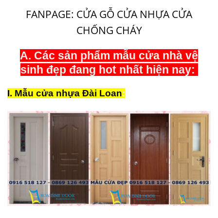
FANPAGE: CỬA GỖ CỬA NHỰA CỬA
CHỐNG CHÁY
A. Các sản phẩm mẫu cửa
nhà vệ
sinh
đẹp đang hot nhất hiện nay:
I.
Mẫu cửa nhựa Đài Loan
: