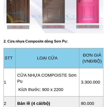
2. Cửa nhựa Composite dòng Sơn Pu:
ĐƠN GIÁ
STT
LOẠI CỬA
(VNĐ/BỘ)
CỬA NHỰA COMPOISTE Sơn
Pu
1
3.300.000
Kích thước: 900 x 2200
2
B
ả
n l
ề
(4 cái/b
ộ
)
80.000