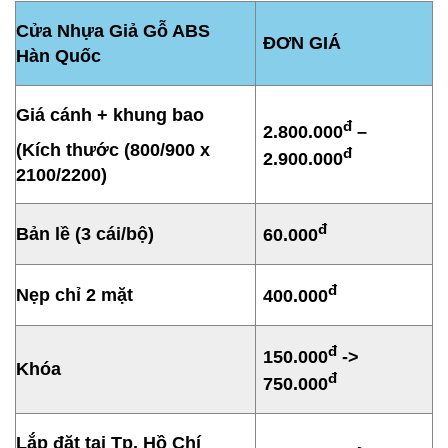
Cửa Nhựa Giả Gỗ ABS
ĐƠN GIÁ
Hàn Quốc
Giá cánh + khung bao
đ
2.800.000
–
(Kích thước (800/900 x
đ
2.900.000
2100/2200)
đ
Bản lề (3 cái/bộ)
60.000
đ
Nẹp chỉ 2 mặt
400.000
đ
150.000
->
Khóa
đ
750.000
Lắp đặt tại Tp. Hồ Chí