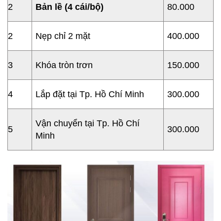
2
B
ả
n l
ề
(4 cái/b
ộ
)
80.000
2
Nẹp chỉ 2 mặt
400.000
3
Khóa tròn trơn
150.000
4
Lắp đặt tại Tp. Hồ Chí Minh
300.000
Vận chuyển tại Tp. Hồ Chí
5
300.000
Minh